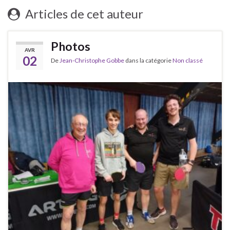
Articles de cet auteur
Photos
AVR
02
De
Jean-Christophe Gobbe
dans la catégorie
Non classé